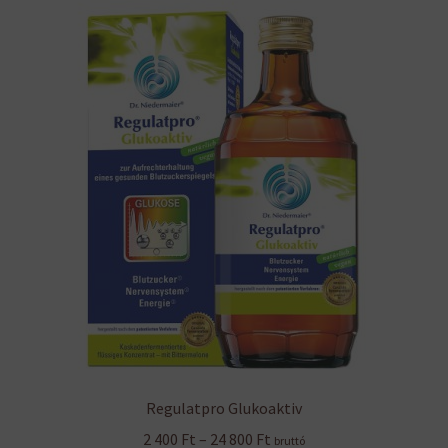
Regulatpro Glukoaktiv
Ártartomány:
2 400
Ft
–
24 800
Ft
bruttó