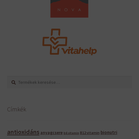
Keresés
Keresés
a
következőre:
Címkék
antioxidáns
bionutri
anyagcsere
B12 vitamin
b6 vitamin