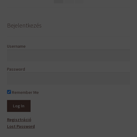
választhatók
ki
Bejelentkezés
Username
Password
Remember Me
Regisztráció
Lost Password