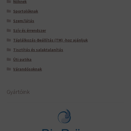
Nőknek
Sportolóknak
Szem/látás
Szív és érrendszer
Táplálkozás-Beállítás (TM) -hoz ajánljuk
Tisztítás és salaktalanítás
Úti patika
Várandósoknak
Gyártóink