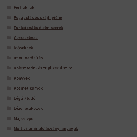
Férfiaknak
Fogápolás és szájhigiéné
Funkcionális élelmiszerek
Gyerekeknek
Időseknek
Immunerősítés
Koleszterin- és triglicerid szint
Könyvek
Kozmetikumok
Légút/tüdő
Lézer eszközök
Máj és epe
Multivitaminok/ ásványi anyagok