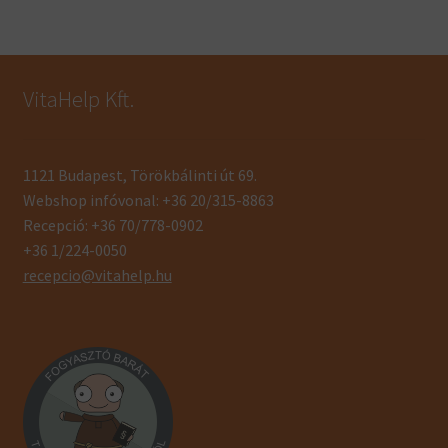
VitaHelp Kft.
1121 Budapest, Törökbálinti út 69.
Webshop infóvonal: +36 20/315-8863
Recepció: +36 70/778-0902
+36 1/224-0050
recepcio@vitahelp.hu