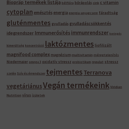
Biopräp termékek listája
c vitamin
bőrápolás
bélflóra
cink
cytoplan
emésztés
energia
fáradtság
energia-anyagcsere
gluténmentes
gyulladáscsökkentés
gyulladás
immunrendszer
Immunerősítés
idegrendszer
keringés
laktózmentes
liofilizált
kimerültség
koncentráció
magnifood complex
magnézium
multivitamin
méregtelenítés
oxidatív stressz
stressz
Niedermaier
regulat
omega 3
probiotikum
tejmentes
Terranova
Szív és érrendszer
szelén
Vegán termékeink
vegetáriánus
Viridian
vírus
Nutrition
ízületek