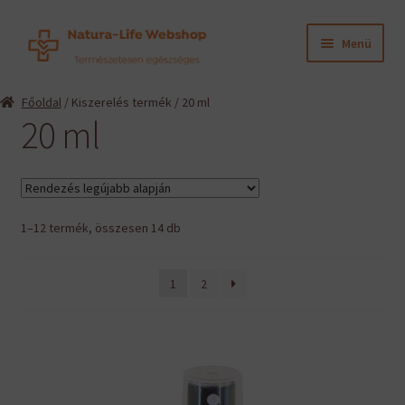
Ugrás
Kilépés
Menü
a
a
navigációhoz
tartalomba
Expand
Termékeink
Főoldal
/ Kiszerelés termék / 20 ml
child
20 ml
menu
Expand
Információk
child
menu
Expand
Gyártók
child
menu
Sorted
1–12 termék, összesen 14 db
Hírek
by
latest
Viszonteladók, szakembereknek
1
2
English