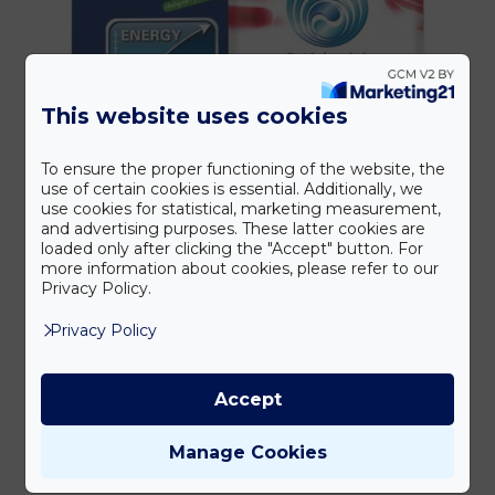
ki
This website uses cookies
To ensure the proper functioning of the website, the
use of certain cookies is essential. Additionally, we
use cookies for statistical, marketing measurement,
and advertising purposes. These latter cookies are
loaded only after clicking the "Accept" button. For
more information about cookies, please refer to our
Privacy Policy.
Regulatpro Metabolic
29 800
Ft
bruttó
Privacy Policy
Ennek
Opciók választása
a
Accept
terméknek
Manage Cookies
több
variációja