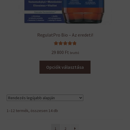
RegulatPro Bio – Az eredeti!
Értékelés:
29 800
Ft
bruttó
5.00
/ 5
Ennek
Opciók választása
a
terméknek
több
variációja
van.
A
Sorted
1–12 termék, összesen 14 db
változatok
by
a
latest
1
2
termékoldalon