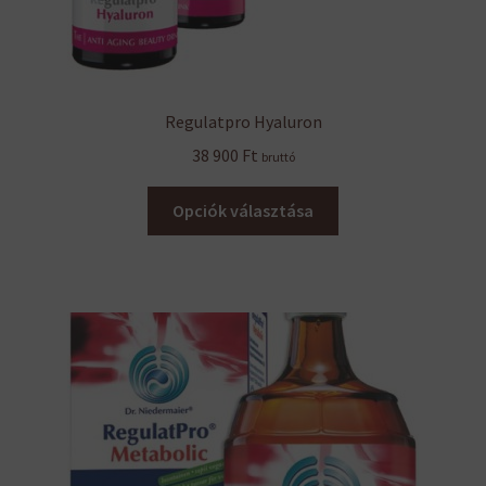
Regulatpro Hyaluron
38 900
Ft
bruttó
Ennek
Opciók választása
a
terméknek
több
variációja
van.
A
változatok
a
termékoldalon
választhatók