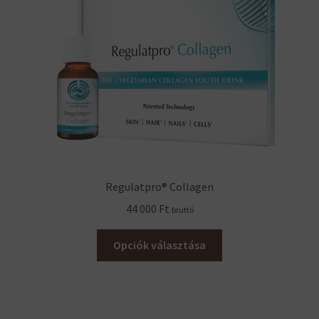
Regulatpro® Collagen
44 000
Ft
bruttó
Ennek
Opciók választása
a
terméknek
több
variációja