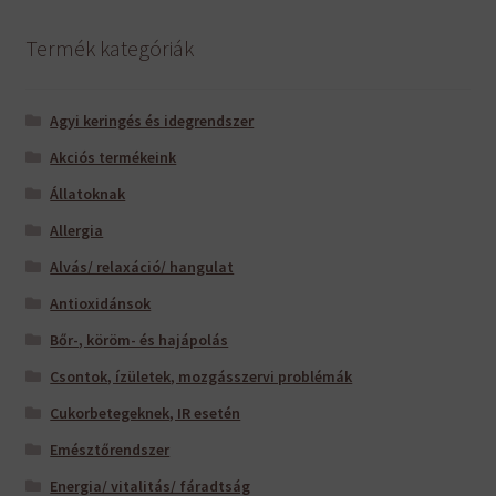
Termék kategóriák
Agyi keringés és idegrendszer
Akciós termékeink
Állatoknak
Allergia
Alvás/ relaxáció/ hangulat
Antioxidánsok
Bőr-, köröm- és hajápolás
Csontok, ízületek, mozgásszervi problémák
Cukorbetegeknek, IR esetén
Emésztőrendszer
Energia/ vitalitás/ fáradtság