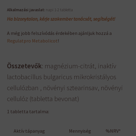
Alkalmazási javaslat:
napi 1-2 tabletta
Ha bizonytalan, kérje szakember tanácsát, segítségét!
A még jobb felszívódás érdekében ajánljuk hozzá a
Regulatpro Metabolicot
!
Összetevők
: magnézium-citrát, inaktív
lactobacillus bulgaricus mikrokristályos
cellulózban , növényi sztearinsav, növényi
cellulóz (tabletta bevonat)
1 tabletta tartalma:
Aktív tápanyag
Mennyiség
%NRV*