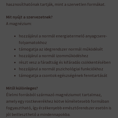
hasznosíthatónak tartják, mint a szervetlen formákat.
Mit nyújt a szervezetnek?
A magnézium:
hozzájárul a normál energiatermelő anyagcsere-
folyamatokhoz
támogatja az idegrendszer normál működését
hozzájárul a normál izomműködéshez
részt vesz a fáradtság és kifáradás csökkentésében
hozzájárul a normál pszichológiai funkciókhoz
támogatja a csontok egészségének fenntartását
Mitől különleges?
Élelmi forrásból származó magnéziumot tartalmaz,
amely egy rostkeverékhez kötve kíméletesebb formában
fogyasztható, így érzékenyebb emésztőrendszer esetén is
jól beilleszthető a mindennapokba.