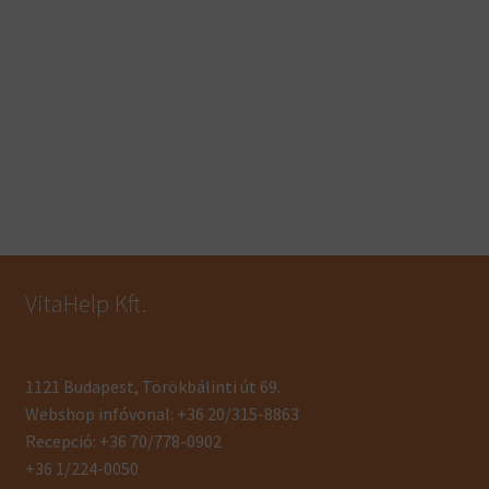
VitaHelp Kft.
1121 Budapest, Törökbálinti út 69.
Webshop infóvonal: +36 20/315-8863
Recepció: +36 70/778-0902
+36 1/224-0050