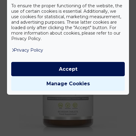
To ensure the proper functioning of the website, the
több
use of certain cookies is essential. Additionally, we
variációja
use cookies for statistical, marketing measurement,
van.
and advertising purposes. These latter cookies are
loaded only after clicking the "Accept" button. For
A
more information about cookies, please refer to our
változatok
Privacy Policy.
a
Privacy Policy
termékoldalon
választhatók
ki
Accept
Manage Cookies