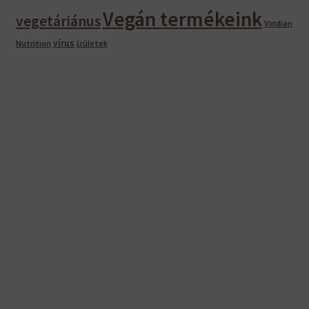
Vegán termékeink
vegetáriánus
Viridian
vírus
Nutrition
ízületek