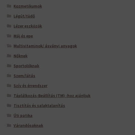
Kozmetikumok
Légút/tüdő
Lézer eszközök
Máj és epe
Multivitaminok/ ásványi anyagok
Nőknek
Sportolóknak
Szem/látás
Szív és érrendszer
Táplálkozás-Beállítás (TM) -hoz ajánljuk
Tisztítás és salaktalanítás
Úti patika
Várandósoknak