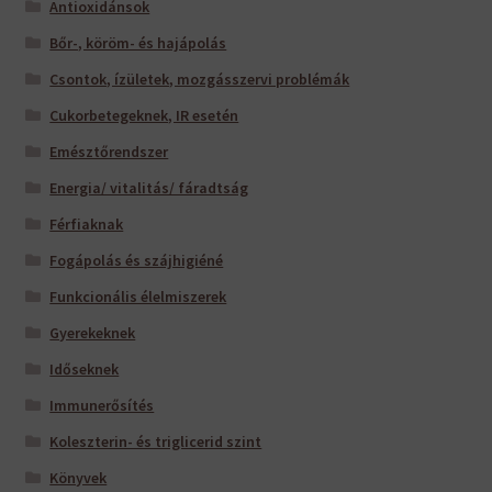
Antioxidánsok
Bőr-, köröm- és hajápolás
Csontok, ízületek, mozgásszervi problémák
Cukorbetegeknek, IR esetén
Emésztőrendszer
Energia/ vitalitás/ fáradtság
Férfiaknak
Fogápolás és szájhigiéné
Funkcionális élelmiszerek
Gyerekeknek
Időseknek
Immunerősítés
Koleszterin- és triglicerid szint
Könyvek