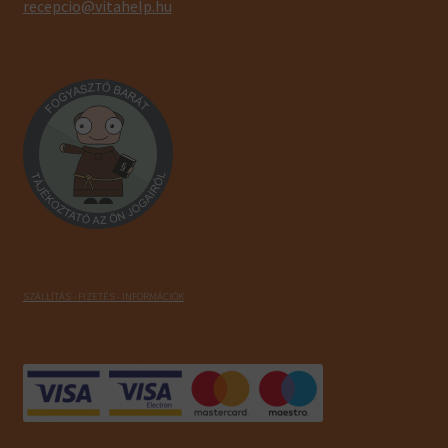
recepcio@vitahelp.hu
SZÁLLÍTÁS - FIZETÉS - INFORMÁCIÓK