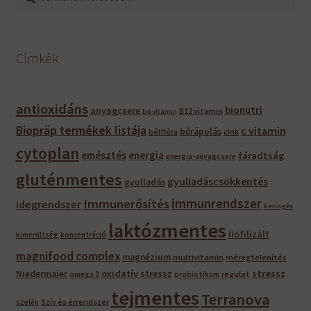
a
következőre:
Címkék
antioxidáns
bionutri
anyagcsere
B12 vitamin
b6 vitamin
Biopräp termékek listája
c vitamin
bőrápolás
bélflóra
cink
cytoplan
emésztés
energia
fáradtság
energia-anyagcsere
gluténmentes
gyulladáscsökkentés
gyulladás
immunrendszer
Immunerősítés
idegrendszer
keringés
laktózmentes
liofilizált
kimerültség
koncentráció
magnifood complex
magnézium
multivitamin
méregtelenítés
oxidatív stressz
stressz
Niedermaier
regulat
omega 3
probiotikum
tejmentes
Terranova
Szív és érrendszer
szelén