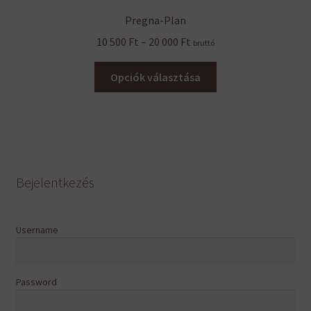
Pregna-Plan
Ártartomány:
10 500
Ft
–
20 000
Ft
bruttó
10
Ennek
500 Ft
Opciók választása
a
-
terméknek
20
több
000 Ft
variációja
van.
A
Bejelentkezés
változatok
a
termékoldalon
Username
választhatók
ki
Password