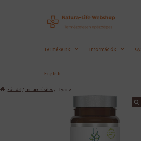
Ugrás
Kilépés
a
a
navigációhoz
tartalomba
Termékeink
Információk
Gy
English
Főoldal
/
Immunerősítés
/ L-Lysine