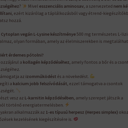
szségéhez
?
Mivel
esszenciális aminosav
, a szervezeted
nem ké
llítani
, ezért kizárólag a táplálkozásból vagy étrend-kiegészítők
atsz hozzá.
 Cytoplan vegán L-Lysine készítménye
500 mg természetes L-lizi
almaz, olyan formában, amely az élelmiszerekben is megtalálhat
iért érdemes pótolni?
ozzájárul a
kollagén képződéséhez
, amely fontos a bőr és a cson
szségéhez.
ámogatja az
izomműködést
és a növekedést.
egíti a
kalcium jobb felszívódását
, ezzel támogatva a csontok
szségét.
észt vesz az
L-karnitin képződésében
, amely szerepet játszik a
ból történő energiatermelésben.
yakran alkalmazzák az
1-es típusú herpesz (Herpes simplex)
okoz
őzések kezelésének kiegészítésére is.