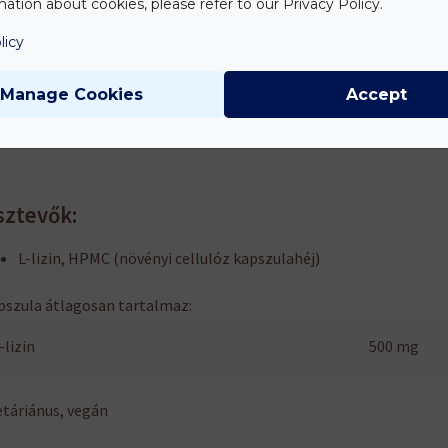
ation about cookies, please refer to our Privacy Policy.
enjavallat
:
licy
ndósság vagy szoptatás ideje alatt, illetve bármilyen gyógyszer
ése esetén kérje szakember tanácsát.
Manage Cookies
Accept
sztevők:
L-lizin, HPMC (növényi cellulóz kapszulahéj)
pszula átlagosan tartalmaz:
-lizin
500 mg
táriánus, vegán