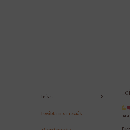
Le
Leírás
További információk
nap 
Tudt
Vélemények (0)