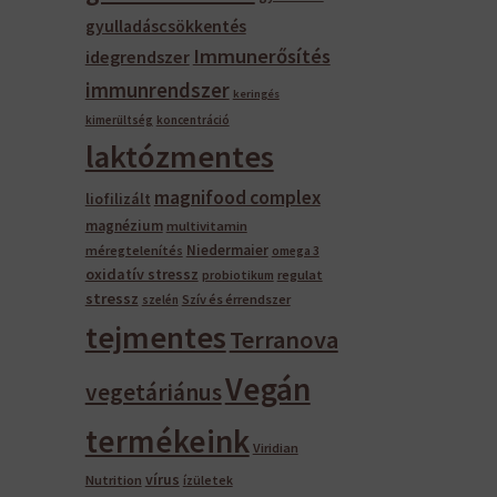
gyulladáscsökkentés
Immunerősítés
idegrendszer
immunrendszer
keringés
kimerültség
koncentráció
laktózmentes
magnifood complex
liofilizált
magnézium
multivitamin
Niedermaier
méregtelenítés
omega 3
oxidatív stressz
regulat
probiotikum
stressz
Szív és érrendszer
szelén
tejmentes
Terranova
Vegán
vegetáriánus
termékeink
Viridian
vírus
Nutrition
ízületek