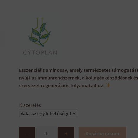
5
300 Ft
-
8
500 Ft
Esszenciális aminosav, amely természetes támogatás
nyújt az immunrendszernek, a kollagénképződésnek és
szervezet regenerációs folyamataihoz.
Kiszerelés
L-
-
+
Kosárba rakom
Lysine