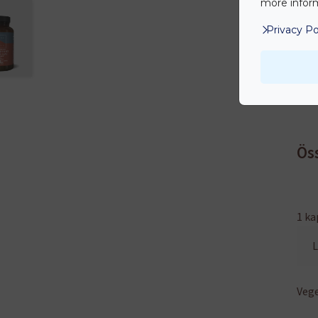
more inform
Ell
Privacy Po
Vára
szed
Ös
1 ka
L
Vege