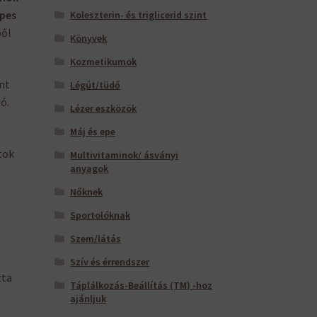
pes
Koleszterin- és triglicerid szint
ből
Könyvek
Kozmetikumok
nt
Légút/tüdő
ó.
Lézer eszközök
Máj és epe
tok
Multivitaminok/ ásványi
anyagok
Nőknek
Sportolóknak
Szem/látás
Szív és érrendszer
ta
Táplálkozás-Beállítás (TM) -hoz
ajánljuk