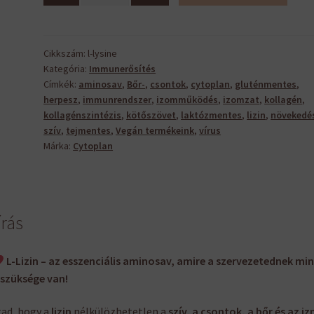
mennyiség
Cikkszám:
l-lysine
Kategória:
Immunerősítés
Címkék:
aminosav
,
Bőr-
,
csontok
,
cytoplan
,
gluténmentes
,
herpesz
,
immunrendszer
,
izomműködés
,
izomzat
,
kollagén
,
kollagénszintézis
,
kötőszövet
,
laktózmentes
,
lizin
,
növekedé
szív
,
tejmentes
,
Vegán termékeink
,
vírus
Márka:
Cytoplan
írás
L-Lizin – az esszenciális aminosav, amire a szervezetednek mi
szüksége van!
ad, hogy a
lizin
nélkülözhetetlen a
szív, a csontok, a bőr és az i