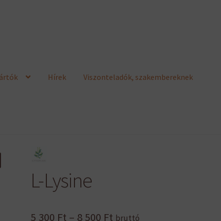
ártók
Hírek
Viszonteladók, szakembereknek
L-Lysine
Ártartomány:
5 300
Ft
–
8 500
Ft
bruttó