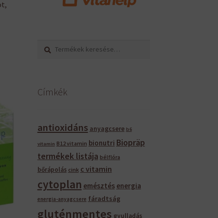
t,
Keresés
Keresés
a
következőre:
Címkék
antioxidáns
anyagcsere
b6
Biopräp
bionutri
B12 vitamin
vitamin
termékek listája
bélflóra
c vitamin
bőrápolás
cink
cytoplan
emésztés
energia
fáradtság
energia-anyagcsere
gluténmentes
gyulladás