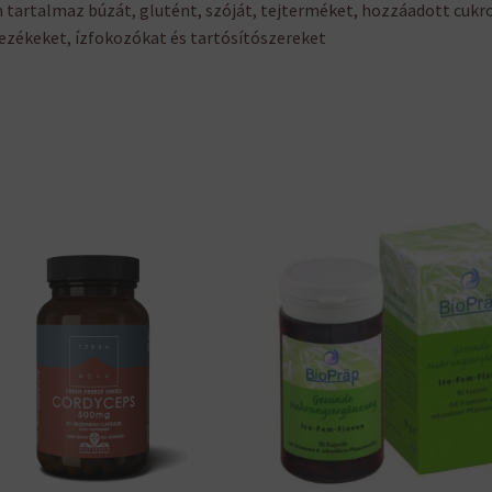
tartalmaz búzát, glutént, szóját, tejterméket, hozzáadott cukro
ezékeket, ízfokozókat és tartósítószereket