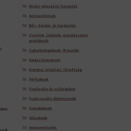
Alvás/ relaxáció/ hangulat
Antioxidánsok
Bőr-, köröm- és hajápolás
Csontok, ízületek, mozgásszervi
problémák
s
,
Cukorbetegeknek, IR esetén
Emésztőrendszer
Energia/ vitalitás/ fáradtság
Férfiaknak
Fogápolás és szájhigiéné
Funkcionális élelmiszerek
Gyerekeknek
nden
Időseknek
Immunerősítés
zmok