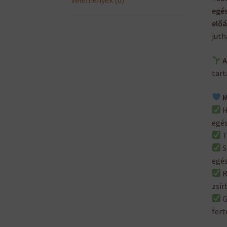
egé
előá
juth
A
tart
M
H
egé
T
S
egé
R
zsír
G
fert