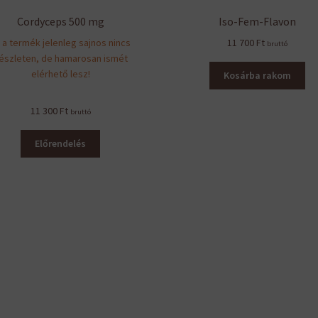
Cordyceps 500 mg
Iso-Fem-Flavon
 a termék jelenleg sajnos nincs
11 700
Ft
bruttó
észleten, de hamarosan ismét
elérhető lesz!
Kosárba rakom
11 300
Ft
bruttó
Előrendelés